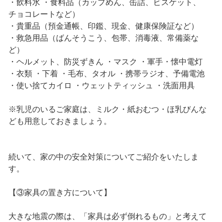
・飲料水 ・食料品（カップめん、缶詰、ビスケット、
チョコレートなど）
・貴重品（預金通帳、印鑑、現金、健康保険証など）
・救急用品（ばんそうこう、包帯、消毒液、常備薬な
ど）
・ヘルメット、防災ずきん ・マスク ・軍手・懐中電灯
・衣類 ・下着 ・毛布、タオル ・携帯ラジオ、予備電池
・使い捨てカイロ ・ウェットティッシュ ・洗面用具
※乳児のいるご家庭は、ミルク・紙おむつ・ほ乳びんな
ども用意しておきましょう。
続いて、家の中の安全対策についてご紹介をいたしま
す。
【③家具の置き方について】
大きな地震の際は、「家具は必ず倒れるもの」と考えて