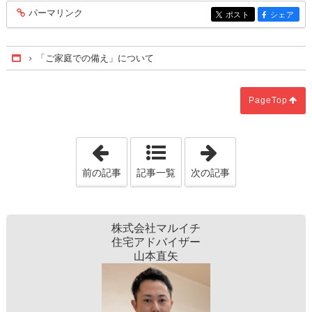
パーマリンク
entry265
ポスト
シェア
entry265
entry265
「ご家庭での備え」について
Home
PageTop
「家を建てる前に良いハウスメーカーを
「防災意識を高
前の記事
記事一覧
次の記事
株式会社マルイチ
住宅アドバイザー
山本直矢