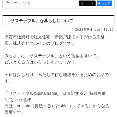
パーマリンク
entry268
ポスト
シェア
entry268
entry268
「サステナブル」な暮らしについて
2023年9月 5日｜18:06
甲賀市信楽町で注文住宅・新築戸建てを手がける工務
店、株式会社マルイチのブログです。
みなさまは「サステナブル」という言葉をきいて、
ピンとくる方はいらっしゃいますか？
今日は少しだけ、私たちの住む地球を守るためのお話で
す。
「サステナブル(Sustainable)」は直訳すると"持続可能
な"という意味。
元は、sustain（持続する）とable（～できる）からなる
言葉です。