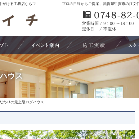
滋賀県甲賀市の新築・注文住宅・新築戸建てを手がける工務店ならマルイチ
プロの目線からご提案。滋賀県甲賀市の注文
5つのこだわり
イベント・セミナー案内
素敵だね、
ハウス
だわりの最上級ログハウス
だわりの最上級ログハウス