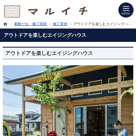
プロの目線からご提案。滋賀県甲賀市の注文住宅・新築戸建てを手がける工務店な
滋賀県甲賀市の新築・注文住宅・新築戸建てを手がける工務店ならマルイチ
ホーム
素敵だね、施工実績
施工実例
アウトドアを楽しむエイジングハウス
アウトドアを楽しむエイジングハウス
アウトドアを楽しむエイジングハウス